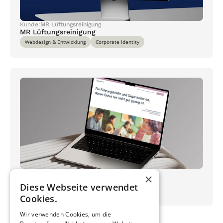
Kunde:
MR Lüftungsreinigung
MR Lüftungsreinigung
Webdesign & Entwicklung
Corporate Identity
Kunde:
Goodvisory | Dr. Sabine Jung
×
Goodvisory
Diese Webseite verwendet
Webdesign & Entwicklung
Corporate Identity
Cookies.
Wir verwenden Cookies, um die