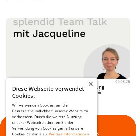
splendid Team Talk
×
09.03.26
Team Talk mit Jacqueline - Weiterbildung 
Diese Webseite verwendet
„Spezialistin für digitale Medien mit KI & 
Cookies.
Entwicklung für Web“
Wir verwenden Cookies, um die
Load More
Benutzerfreundlichkeit unserer Website zu
verbessern. Durch die weitere Nutzung
unserer Webseite stimmen Sie der
Digitale Kommunikation.
Verwendung von Cookies gemäß unserer
Unsere Passion. Dein Erfolg.
Cookie-Richtlinie zu.
Weitere Informationen