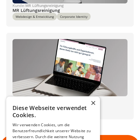
Kunde:
MR Lüftungsreinigung
MR Lüftungsreinigung
Webdesign & Entwicklung
Corporate Identity
Kunde:
Goodvisory | Dr. Sabine Jung
×
Goodvisory
Diese Webseite verwendet
Webdesign & Entwicklung
Corporate Identity
Cookies.
Wir verwenden Cookies, um die
Benutzerfreundlichkeit unserer Website zu
verbessern. Durch die weitere Nutzung