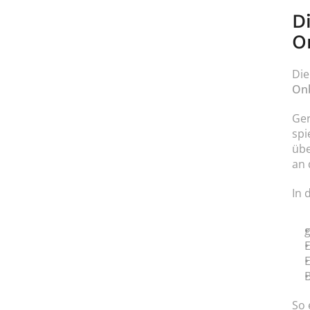
D
O
Die
Onb
Ger
spi
übe
an 
In 
E
E
B
So 