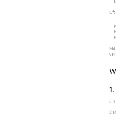
L
Oft
W
W
W
Mit
ver
W
1
Ein
Dab