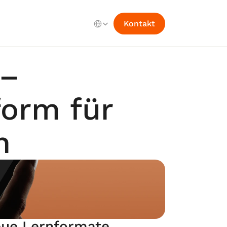
Select Language
Kontakt
– 
orm für 
n
ue Lernformate 