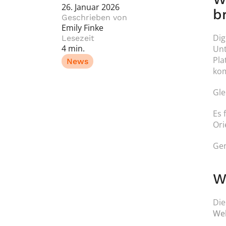
26. Januar 2026
b
Geschrieben von
Emily Finke
Dig
Lesezeit
4 min.
Unt
Pla
News
kom
Gle
Es 
Ori
Gen
W
Die
Web