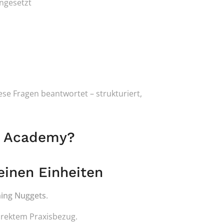
ingesetzt
se Fragen beantwortet – strukturiert, 
id Academy?
einen Einheiten
ing Nuggets
.
irektem Praxisbezug.