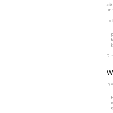
Sie
und
Im 
p
k
k
Die
W
In 
N
W
S