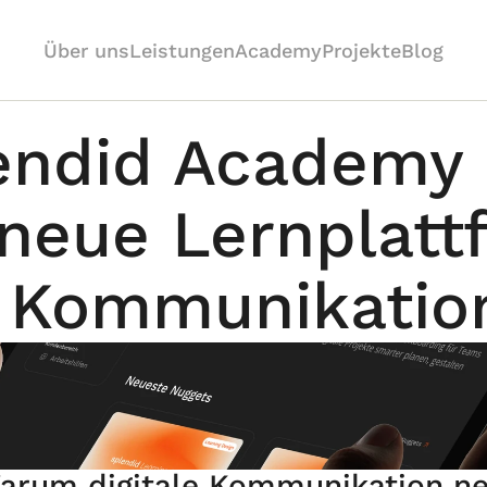
Über uns
Leistungen
Academy
Projekte
Blog
endid Academy 
neue Lernplattf
e Kommunikatio
arum digitale Kommunikation ne