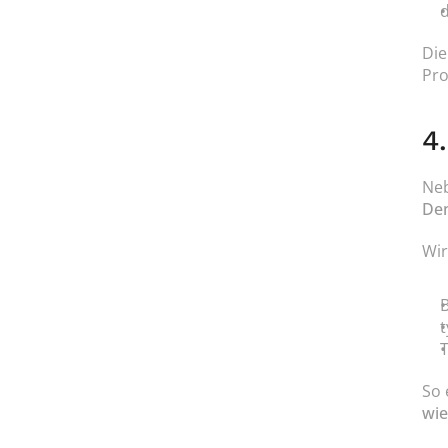
d
Die
Pro
4
Neb
De
Wir
B
So 
wie