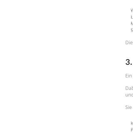
M
Die
3
Ein
Dab
und
Sie
I