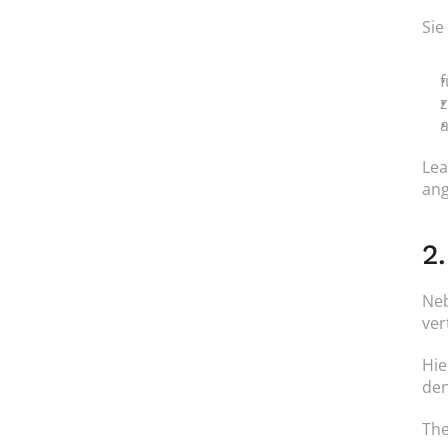
Sie
f
z
a
Lea
an
2
Neb
ver
Hie
den
The