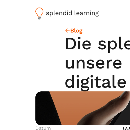
Blog
Die spl
unsere 
digital
W
Datum