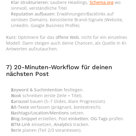
Klar strukturieren:
 saubere Headings, 
Schema.org
 wo 
sinnvoll, verständliche Titel.
Reputation aufbauen:
 Erwähnungen/Backlinks auf 
seriösen Domains, konsistente Brand-Signale (Website, 
LinkedIn, Google Business Profile).
Kurz:
 Optimiere für das 
offene Web
, nicht für ein einzelnes 
Modell. Dann steigen auch deine Chancen, als Quelle in KI-
Antworten aufzutauchen.
7) 20-Minuten-Workflow für deinen 
nächsten Post
Keyword & Suchintention
 festlegen.
Hook
 schreiben (erste Zeile = Titel).
Carousel
 bauen (5–7 Slides, klare Progression).
Alt-Texte
 verfassen (prägnant, kontextreich).
Hashtags/Location/Mentions
 setzen.
Blog-Snippet
 erstellen, Post 
einbetten
, 
OG-Tags
 prüfen.
UTM-Link
 einsetzen, 
Analytics
 tracken.
Serie
 planen (Teil 2/3 vorantiesen).