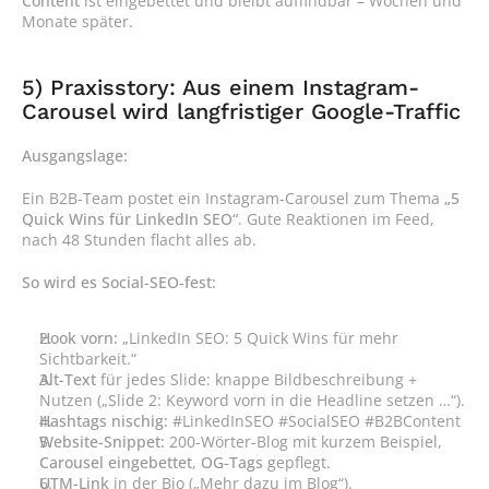
Content
 ist eingebettet und bleibt auffindbar – Wochen und 
Monate später.
5) Praxisstory: Aus einem Instagram-
Carousel wird langfristiger Google-Traffic
Ausgangslage:
Ein B2B-Team postet ein Instagram-Carousel zum Thema 
„5 
Quick Wins für LinkedIn SEO“
. Gute Reaktionen im Feed, 
nach 48 Stunden flacht alles ab.
So wird es Social-SEO-fest:
Hook vorn:
 „LinkedIn SEO: 5 Quick Wins für mehr 
Sichtbarkeit.“
Alt-Text
 für jedes Slide: knappe Bildbeschreibung + 
Nutzen („Slide 2: Keyword vorn in die Headline setzen …“).
Hashtags nischig:
 #LinkedInSEO #SocialSEO #B2BContent
Website-Snippet:
 200-Wörter-Blog mit kurzem Beispiel, 
Carousel eingebettet
, 
OG-Tags
 gepflegt.
UTM-Link
 in der Bio („Mehr dazu im Blog“).