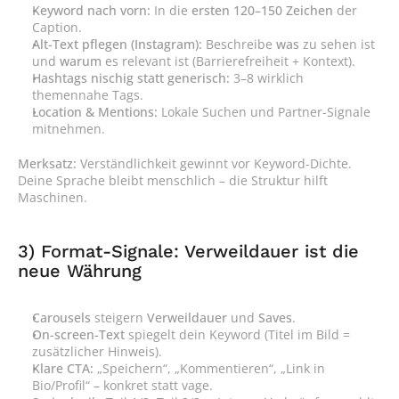
Keyword nach vorn:
 In die 
ersten 120–150 Zeichen
 der 
Caption.
Alt-Text pflegen (Instagram):
 Beschreibe 
was
 zu sehen ist 
und 
warum
 es relevant ist (Barrierefreiheit + Kontext).
Hashtags nischig statt generisch:
 3–8 wirklich 
themennahe Tags.
Location & Mentions:
 Lokale Suchen und Partner-Signale 
mitnehmen.
Merksatz:
 Verständlichkeit gewinnt vor Keyword-Dichte. 
Deine Sprache bleibt menschlich – die Struktur hilft 
Maschinen.
3) Format-Signale: Verweildauer ist die 
neue Währung
Carousels
 steigern 
Verweildauer
 und 
Saves
.
On-screen-Text
 spiegelt dein Keyword (Titel im Bild = 
zusätzlicher Hinweis).
Klare CTA:
 „Speichern“, „Kommentieren“, „Link in 
Bio/Profil“ – konkret statt vage.