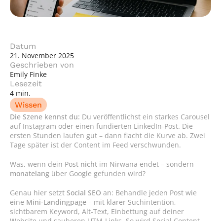
Datum
21. November 2025
Geschrieben von
Emily Finke
Lesezeit
4 min.
Wissen
Die Szene kennst du:
 Du veröffentlichst ein starkes Carousel 
auf Instagram oder einen fundierten LinkedIn-Post. Die 
ersten Stunden laufen gut – dann flacht die Kurve ab. Zwei 
Tage später ist der Content im Feed verschwunden.
Was, wenn dein Post 
nicht
 im Nirwana endet – sondern 
monatelang
 über Google gefunden wird?
Genau hier setzt 
Social SEO
 an: Behandle jeden Post wie 
eine 
Mini-Landingpage
 – mit klarer Suchintention, 
sichtbarem Keyword, Alt-Text, Einbettung auf deiner 
Website und sauberen UTM-Links. So wird Social Content 