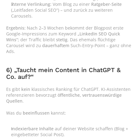
Interne Verlinkung:
 Vom Blog zu einer 
Ratgeber-Seite
(„Leitfaden Social SEO“) – und zurück zu weiteren 
Carousels.
Ergebnis:
 Nach 2–3 Wochen bekommt der Blogpost erste 
Google-Impressions zum Keyword 
„LinkedIn SEO Quick 
Wins“
; der Traffic bleibt 
stetig
. Das ehemals flüchtige 
Carousel wird zu 
dauerhaftem
 Such-Entry-Point – ganz ohne 
Ads.
6) „Taucht mein Content in ChatGPT & 
Co. auf?“
Es gibt 
kein
 klassisches Ranking für ChatGPT. KI-Assistenten 
referenzieren bevorzugt 
öffentliche, vertrauenswürdige 
Quellen
.
Was du 
beeinflussen
 kannst:
Indexierbare Inhalte
 auf deiner Website schaffen (Blog + 
eingebetteter Social Post).