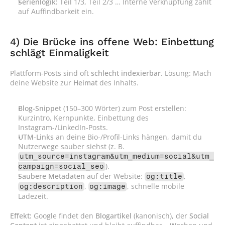
Serienlogik:
 Teil 1/3, Teil 2/3 … Interne Verknüpfung zahlt 
auf Auffindbarkeit ein.
4) Die Brücke ins offene Web: Einbettung 
schlägt Einmaligkeit
Plattform-Posts sind oft 
schlecht indexierbar
. Lösung: Mach 
deine Website zur 
Heimat
 des Inhalts.
Blog-Snippet
 (150–300 Wörter) zum Post erstellen: 
Kurzintro, Kernpunkte, Einbettung des 
Instagram-/LinkedIn-Posts.
UTM-Links
 an deine Bio-/Profil-Links hängen, damit du 
Nutzerwege sauber siehst (z. B. 
utm_source=instagram&utm_medium=social&utm_
).
campaign=social_seo
Saubere Metadaten
 auf der Website: 
, 
og:title
, 
, schnelle mobile 
og:description
og:image
Ladezeit.
Effekt:
 Google findet den 
Blogartikel
 (kanonisch), der 
Social 