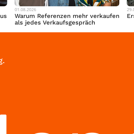
01.08.2026
29.
us 
Warum Referenzen mehr verkaufen 
Er
als jedes Verkaufsgespräch
g.