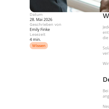
W
Datum
28. Mai 2026
Geschrieben von
Jed
Emily Finke
ent
Lesezeit
die
4 min.
Wissen
Sol
ver
Wir
D
Bei
ang
Neu