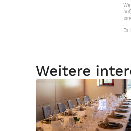
Wen
auf
ein
Es 
Weitere inte