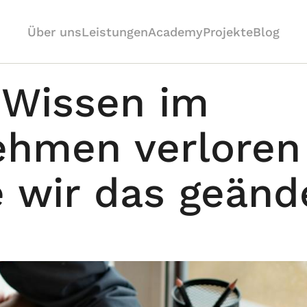
Über uns
Leistungen
Academy
Projekte
Blog
Wissen im 
hmen verloren 
 wir das geände