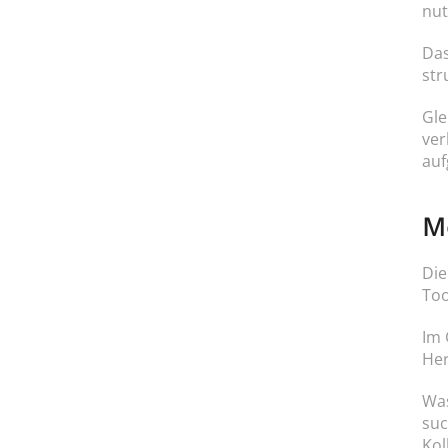
nut
Das
str
Gle
ver
auf
M
Die
Too
Im 
Her
Was
suc
Kol