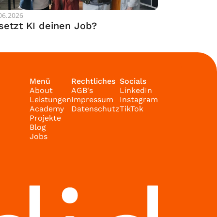
06.2026
setzt KI deinen Job?
Menü
Rechtliches
Socials
About
AGB's
LinkedIn
Leistungen
Impressum
Instagram
Academy
Datenschutz
TikTok
Projekte
Blog
Jobs