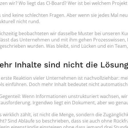
zen wir? Wo liegt das CI-Board? Wer ist bei welchem Projek
 sind keine schlechten Fragen. Aber wenn sie jedes Mal ne
ukturell nicht rund.
ichzeitig beobachteten wir dasselbe Muster bei unseren Kun
lässt das Unternehmen und mit ihm gehen Prozesswissen, K
geschrieben wurden. Was bleibt, sind Lücken und ein Team,
ehr Inhalte sind nicht die Lösun
 erste Reaktion vieler Unternehmen ist nachvollziehbar: m
ls einführen. Doch mehr Inhalt bedeutet nicht automatisch
Gegenteil: Wenn Informationen unstrukturiert wachsen, wird
ausforderung. Irgendwo liegt ein Dokument, aber wo genau
 wirklich zählt, ist nicht die Menge, sondern die Zugänglichk
ht? Sind Abläufe so beschrieben, dass sie auch ohne Rückfr
legin eigenständig einsteigen ohne dass jemand drei Stun