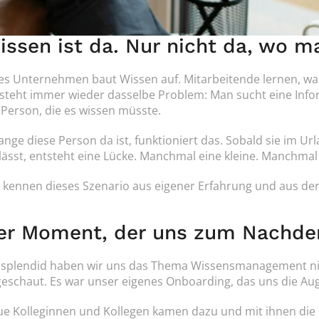
issen ist da. Nur nicht da, wo m
es Unternehmen baut Wissen auf. Mitarbeitende lernen, wac
steht immer wieder dasselbe Problem: Man sucht eine Informa
 Person, die es wissen müsste.
ange diese Person da ist, funktioniert das. Sobald sie im Ur
lässt, entsteht eine Lücke. Manchmal eine kleine. Manchmal e
 kennen dieses Szenario aus eigener Erfahrung und aus de
er Moment, der uns zum Nachde
 splendid haben wir uns das Thema Wissensmanagement nic
eschaut. Es war unser eigenes Onboarding, das uns die Aug
e Kolleginnen und Kollegen kamen dazu und mit ihnen die 