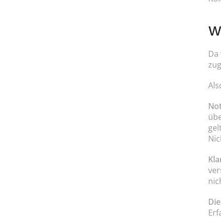
W
Da 
zug
Als
Not
übe
gel
Nic
Kla
ver
nic
Die
Erf