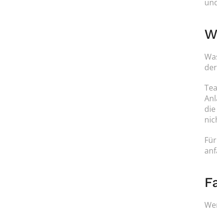
und
W
Was
der
Tea
Anl
die
nic
Für
anf
F
Wen