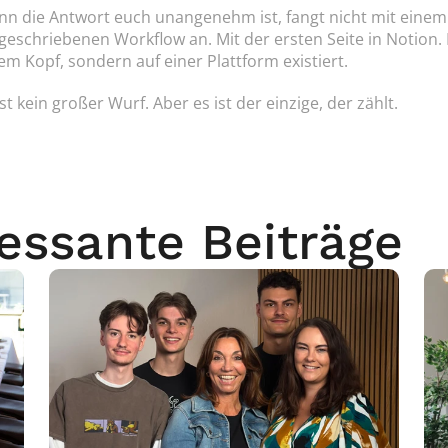
n die Antwort euch unangenehm ist, fangt nicht mit einem 
geschriebenen Workflow an. Mit der ersten Seite in Notion. 
em Kopf, sondern auf einer Plattform existiert.
ist kein großer Wurf. Aber es ist der einzige, der zählt.
ressante Beiträge