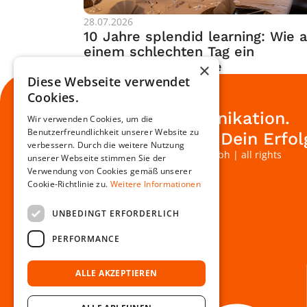
28.07.2026
10 Jahre splendid learning: Wie a
einem schlechten Tag ein 
Unternehmen wurde
×
Diese Webseite verwendet
Cookies.
Digitale Kommunikation.
Wir verwenden Cookies, um die
Benutzerfreundlichkeit unserer Website zu
Unsere Passion. Dein Erfol
verbessern. Durch die weitere Nutzung
© 2026 splendid learning gmbh | all rights 
unserer Webseite stimmen Sie der
reserved.
Verwendung von Cookies gemäß unserer
Cookie-Richtlinie zu.
Weitere Informationen
UNBEDINGT ERFORDERLICH
PERFORMANCE
ALLE AKZEPTIEREN